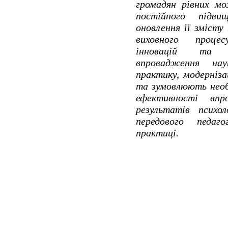
громадян рівних мо
постійного підви
оновлення її змісту
виховного процес
інновацій та і
впровадження нау
практику, модерніза
та зумовлюють необ
ефективності впр
результатів психол
передового педаг
практиці.