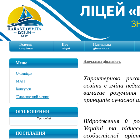
Головна
Про
Навчальна
сторінка
ліцей
діяльність
Навчальна діяльність
Меню
Олімпіади
Характерною рисо
МАН
освіти є зміна педа
Конкурси
вимагає розуміння 
'Слов'янський вісник'
принципів сучасної 
ОГОЛОШЕННЯ
У розробці
Відродження й ро
Україні та підне
ПОСИЛАННЯ
особистісної оріє