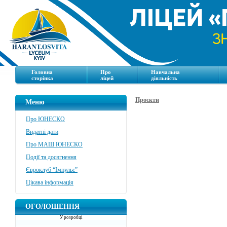
Головна
Про
Навчальна
сторінка
ліцей
діяльність
Проєкти
Меню
Про ЮНЕСКО
Видатні дати
Про МАШ ЮНЕСКО
Події та досягнення
Євроклуб “Імпульс”
Цікава інформація
ОГОЛОШЕННЯ
У розробці